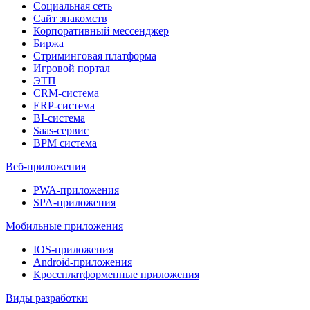
Социальная сеть
Сайт знакомств
Корпоративный мессенджер
Биржа
Стриминговая платформа
Игровой портал
ЭТП
CRM-система
ERP-система
BI-система
Saas-сервис
BPM система
Веб-приложения
PWA-приложения
SPA-приложения
Мобильные приложения
IOS-приложения
Android-приложения
Кроссплатформенные приложения
Виды разработки