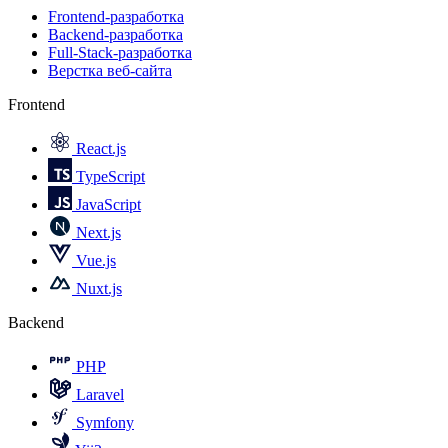
Frontend-разработка
Backend-разработка
Full-Stack-разработка
Верстка веб-сайта
Frontend
React.js
TypeScript
JavaScript
Next.js
Vue.js
Nuxt.js
Backend
PHP
Laravel
Symfony