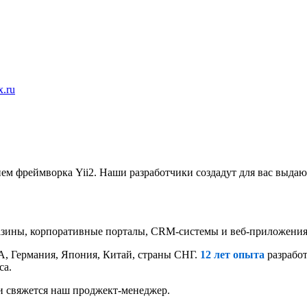
x.ru
ием фреймворка Yii2. Наши разработчики создадут для вас выд
азины, корпоративные порталы, CRM-системы и веб-приложения 
А, Германия, Япония, Китай, страны СНГ.
12 лет опыта
разработ
са.
ми свяжется наш проджект-менеджер.