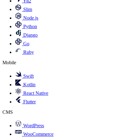
Yii2
Slim
Node.js
Python
Django
Go
Ruby
Mobile
Swift
Kotlin
React Native
Flutter
CMS
WordPress
WooCommerce