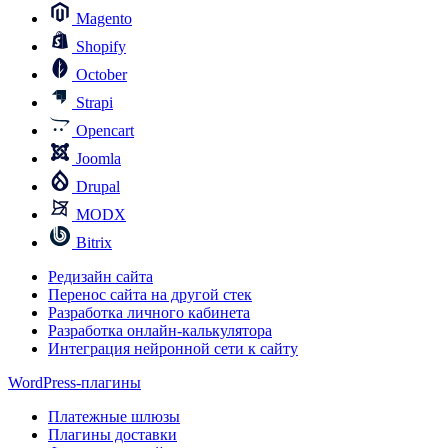
Magento
Shopify
October
Strapi
Opencart
Joomla
Drupal
MODX
Bitrix
Редизайн сайта
Перенос сайта на другой стек
Разработка личного кабинета
Разработка онлайн-калькулятора
Интеграция нейронной сети к сайту
WordPress-плагины
Платежные шлюзы
Плагины доставки