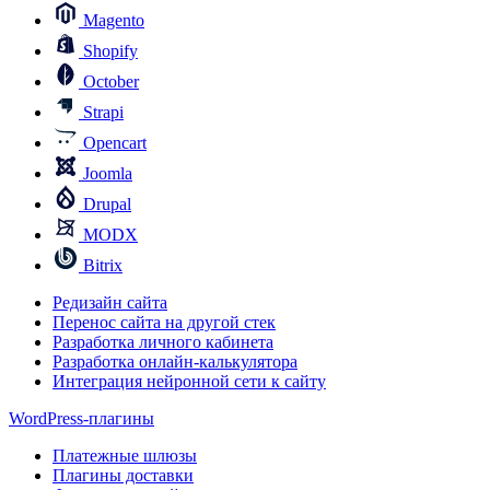
Magento
Shopify
October
Strapi
Opencart
Joomla
Drupal
MODX
Bitrix
Редизайн сайта
Перенос сайта на другой стек
Разработка личного кабинета
Разработка онлайн-калькулятора
Интеграция нейронной сети к сайту
WordPress-плагины
Платежные шлюзы
Плагины доставки