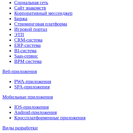
Социальная сеть
Сайт знакомств
Корпоративный мессенджер
Биржа
Стриминговая платформа
Игровой портал
ЭТП
CRM-система
ERP-система
BI-система
Saas-сервис
BPM система
Веб-приложения
PWA-приложения
SPA-приложения
Мобильные приложения
IOS-приложения
Android-приложения
Кроссплатформенные приложения
Виды разработки