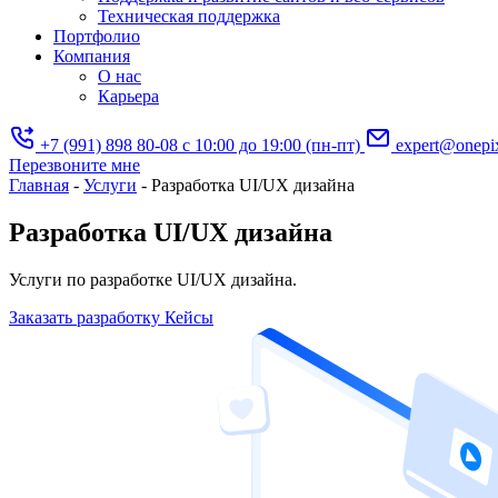
Техническая поддержка
Портфолио
Компания
О нас
Карьера
+7 (991) 898 80-08
с 10:00 до 19:00 (пн-пт)
expert@onepi
Перезвоните мне
Главная
-
Услуги
-
Разработка UI/UX дизайна
Разработка UI/UX дизайна
Услуги по разработке UI/UX дизайна.
Заказать разработку
Кейсы