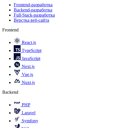
Frontend-разработка
Backend-разработка
Full-Stack-разработка
Верстка веб-сайта
Frontend
React.js
TypeScript
JavaScript
Next.js
Vue.js
Nuxt.js
Backend
PHP
Laravel
Symfony