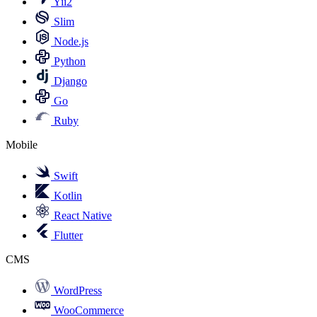
Yii2
Slim
Node.js
Python
Django
Go
Ruby
Mobile
Swift
Kotlin
React Native
Flutter
CMS
WordPress
WooCommerce