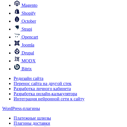
Magento
Shopify
October
Strapi
Opencart
Joomla
Drupal
MODX
Bitrix
Редизайн сайта
Перенос сайта на другой стек
Разработка личного кабинета
Разработка онлайн-калькулятора
Интеграция нейронной сети к сайту
WordPress-плагины
Платежные шлюзы
Плагины доставки