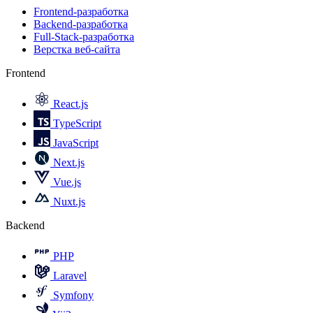
Frontend-разработка
Backend-разработка
Full-Stack-разработка
Верстка веб-сайта
Frontend
React.js
TypeScript
JavaScript
Next.js
Vue.js
Nuxt.js
Backend
PHP
Laravel
Symfony