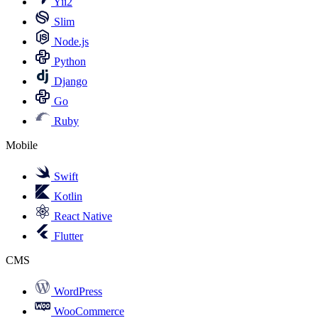
Yii2
Slim
Node.js
Python
Django
Go
Ruby
Mobile
Swift
Kotlin
React Native
Flutter
CMS
WordPress
WooCommerce