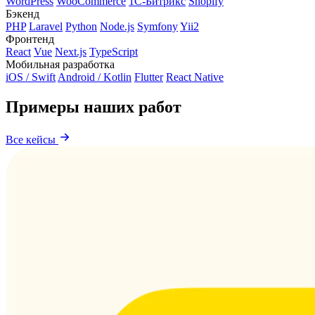
WordPress
WooCommerce
1С-Битрикс
Shopify
Бэкенд
PHP
Laravel
Python
Node.js
Symfony
Yii2
Фронтенд
React
Vue
Next.js
TypeScript
Мобильная разработка
iOS / Swift
Android / Kotlin
Flutter
React Native
Примеры наших работ
Все кейсы