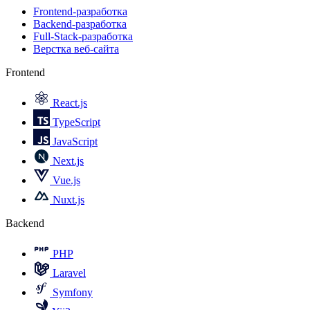
Frontend-разработка
Backend-разработка
Full-Stack-разработка
Верстка веб-сайта
Frontend
React.js
TypeScript
JavaScript
Next.js
Vue.js
Nuxt.js
Backend
PHP
Laravel
Symfony