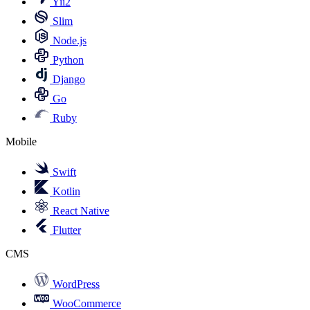
Yii2
Slim
Node.js
Python
Django
Go
Ruby
Mobile
Swift
Kotlin
React Native
Flutter
CMS
WordPress
WooCommerce