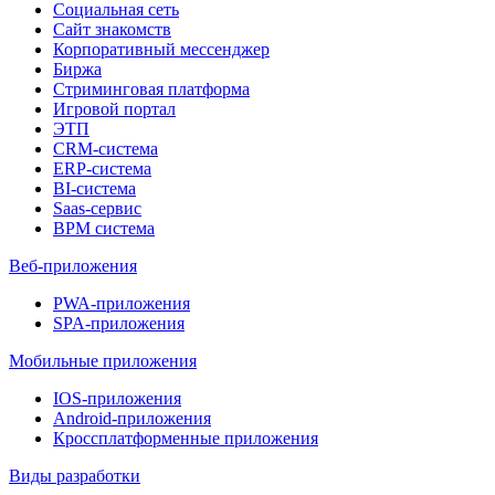
Социальная сеть
Сайт знакомств
Корпоративный мессенджер
Биржа
Стриминговая платформа
Игровой портал
ЭТП
CRM-система
ERP-система
BI-система
Saas-сервис
BPM система
Веб-приложения
PWA-приложения
SPA-приложения
Мобильные приложения
IOS-приложения
Android-приложения
Кроссплатформенные приложения
Виды разработки