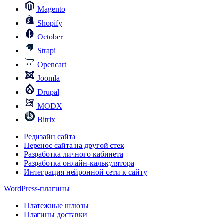
Magento
Shopify
October
Strapi
Opencart
Joomla
Drupal
MODX
Bitrix
Редизайн сайта
Перенос сайта на другой стек
Разработка личного кабинета
Разработка онлайн-калькулятора
Интеграция нейронной сети к сайту
WordPress-плагины
Платежные шлюзы
Плагины доставки