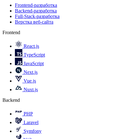
Frontend-разработка
Backend-разработка
Full-Stack-разработка
Верстка веб-сайта
Frontend
React.js
TypeScript
JavaScript
Next.js
Vue.js
Nuxt.js
Backend
PHP
Laravel
Symfony