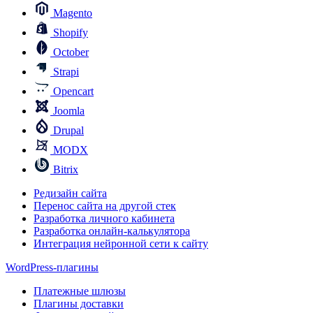
Magento
Shopify
October
Strapi
Opencart
Joomla
Drupal
MODX
Bitrix
Редизайн сайта
Перенос сайта на другой стек
Разработка личного кабинета
Разработка онлайн-калькулятора
Интеграция нейронной сети к сайту
WordPress-плагины
Платежные шлюзы
Плагины доставки