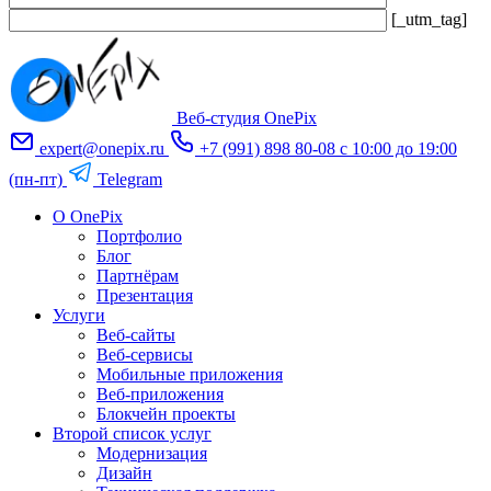
[_utm_tag]
Оставьте
это
поле
пустым.
Веб-студия OnePix
expert@onepix.ru
+7 (991) 898 80-08
с 10:00 до 19:00
(пн-пт)
Telegram
О OnePix
Портфолио
Блог
Партнёрам
Презентация
Услуги
Веб-сайты
Веб-сервисы
Мобильные приложения
Веб-приложения
Блокчейн проекты
Второй список услуг
Модернизация
Дизайн