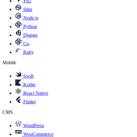
Yii2
Slim
Node.js
Python
Django
Go
Ruby
Mobile
Swift
Kotlin
React Native
Flutter
CMS
WordPress
WooCommerce