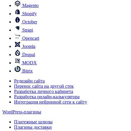
Magento
Shopify
October
Strapi
Opencart
Joomla
Drupal
MODX
Bitrix
Редизайн сайта
Перенос сайта на другой стек
Разработка личного кабинета
Разработка онлайн-калькулятора
Интеграция нейронной сети к сайту
WordPress-плагины
Платежные шлюзы
Плагины доставки