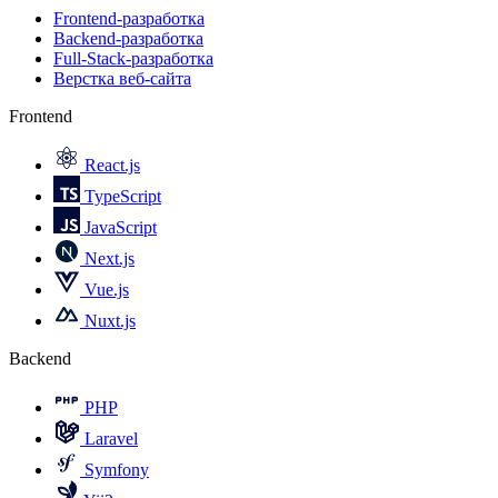
Frontend-разработка
Backend-разработка
Full-Stack-разработка
Верстка веб-сайта
Frontend
React.js
TypeScript
JavaScript
Next.js
Vue.js
Nuxt.js
Backend
PHP
Laravel
Symfony