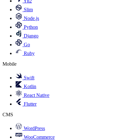
Yii2
Slim
Node.js
Python
Django
Go
Ruby
Mobile
Swift
Kotlin
React Native
Flutter
CMS
WordPress
WooCommerce