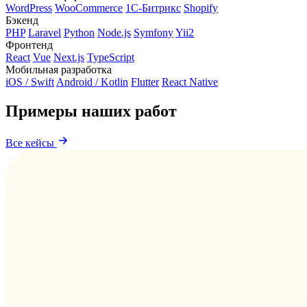
WordPress
WooCommerce
1С-Битрикс
Shopify
Бэкенд
PHP
Laravel
Python
Node.js
Symfony
Yii2
Фронтенд
React
Vue
Next.js
TypeScript
Мобильная разработка
iOS / Swift
Android / Kotlin
Flutter
React Native
Примеры наших работ
Все кейсы