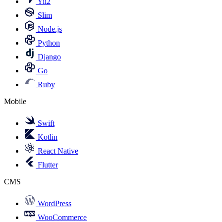
Yii2
Slim
Node.js
Python
Django
Go
Ruby
Mobile
Swift
Kotlin
React Native
Flutter
CMS
WordPress
WooCommerce