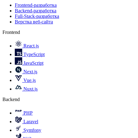
Frontend-разработка
Backend-разработка
Full-Stack-разработка
Верстка веб-сайта
Frontend
React.js
TypeScript
JavaScript
Next.js
Vue.js
Nuxt.js
Backend
PHP
Laravel
Symfony