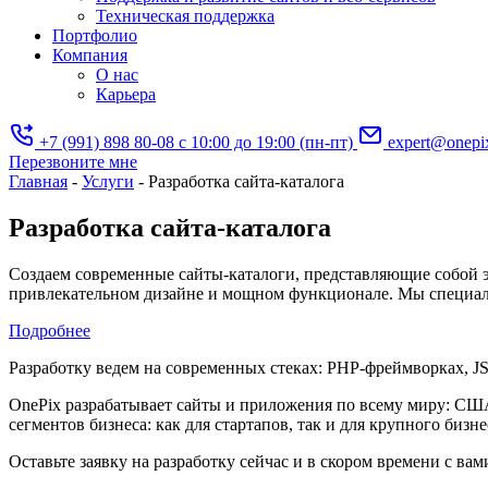
Техническая поддержка
Портфолио
Компания
О нас
Карьера
+7 (991) 898 80-08
с 10:00 до 19:00 (пн-пт)
expert@onepi
Перезвоните мне
Главная
-
Услуги
-
Разработка сайта-каталога
Разработка сайта-каталога
Создаем современные сайты-каталоги, представляющие собой 
привлекательном дизайне и мощном функционале. Мы специализ
Подробнее
Разработку ведем на современных стеках: PHP-фреймворках, JS-
OnePix разрабатывает сайты и приложения по всему миру: СШ
сегментов бизнеса: как для стартапов, так и для крупного бизне
Оставьте заявку на разработку сейчас и в скором времени c ва