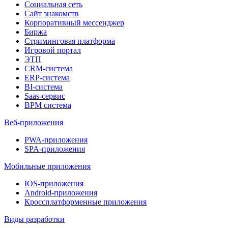
Социальная сеть
Сайт знакомств
Корпоративный мессенджер
Биржа
Стриминговая платформа
Игровой портал
ЭТП
CRM-система
ERP-система
BI-система
Saas-сервис
BPM система
Веб-приложения
PWA-приложения
SPA-приложения
Мобильные приложения
IOS-приложения
Android-приложения
Кроссплатформенные приложения
Виды разработки