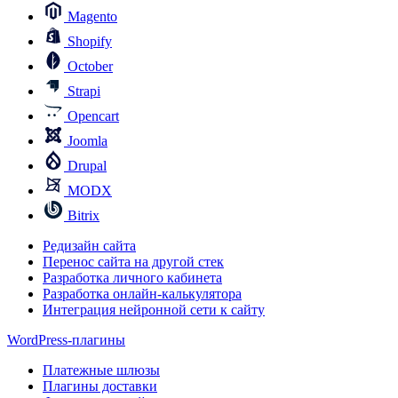
Magento
Shopify
October
Strapi
Opencart
Joomla
Drupal
MODX
Bitrix
Редизайн сайта
Перенос сайта на другой стек
Разработка личного кабинета
Разработка онлайн-калькулятора
Интеграция нейронной сети к сайту
WordPress-плагины
Платежные шлюзы
Плагины доставки