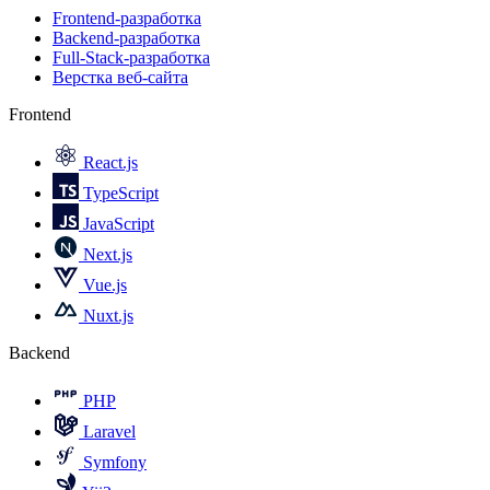
Frontend-разработка
Backend-разработка
Full-Stack-разработка
Верстка веб-сайта
Frontend
React.js
TypeScript
JavaScript
Next.js
Vue.js
Nuxt.js
Backend
PHP
Laravel
Symfony