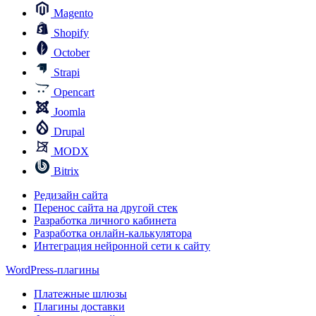
Magento
Shopify
October
Strapi
Opencart
Joomla
Drupal
MODX
Bitrix
Редизайн сайта
Перенос сайта на другой стек
Разработка личного кабинета
Разработка онлайн-калькулятора
Интеграция нейронной сети к сайту
WordPress-плагины
Платежные шлюзы
Плагины доставки