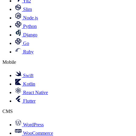
Yii2
Slim
Node.js
Python
Django
Go
Ruby
Mobile
Swift
Kotlin
React Native
Flutter
CMS
WordPress
WooCommerce