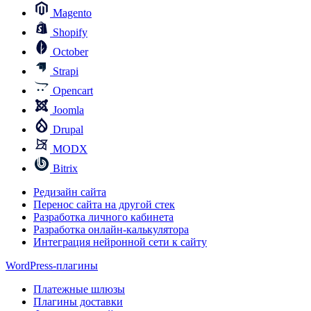
Magento
Shopify
October
Strapi
Opencart
Joomla
Drupal
MODX
Bitrix
Редизайн сайта
Перенос сайта на другой стек
Разработка личного кабинета
Разработка онлайн-калькулятора
Интеграция нейронной сети к сайту
WordPress-плагины
Платежные шлюзы
Плагины доставки