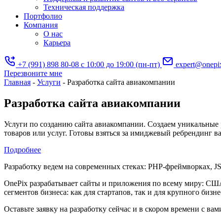
Техническая поддержка
Портфолио
Компания
О нас
Карьера
+7 (991) 898 80-08
с 10:00 до 19:00 (пн-пт)
expert@onepi
Перезвоните мне
Главная
-
Услуги
-
Разработка сайта авиакомпании
Разработка сайта авиакомпании
Услуги по созданию сайта авиакомпании. Создаем уникальные
товаров или услуг. Готовы взяться за имиджевый ребрендинг ва
Подробнее
Разработку ведем на современных стеках: PHP-фреймворках, JS-
OnePix разрабатывает сайты и приложения по всему миру: СШ
сегментов бизнеса: как для стартапов, так и для крупного бизне
Оставьте заявку на разработку сейчас и в скором времени c ва