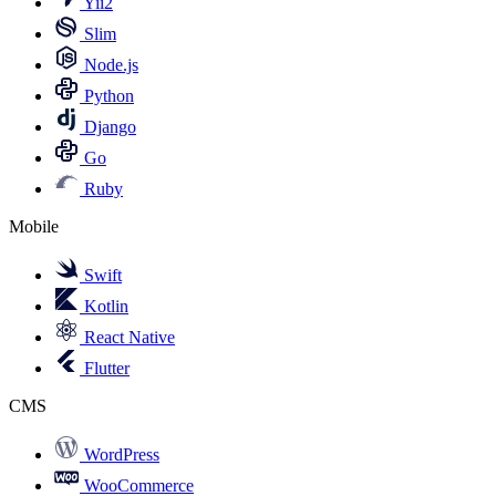
Yii2
Slim
Node.js
Python
Django
Go
Ruby
Mobile
Swift
Kotlin
React Native
Flutter
CMS
WordPress
WooCommerce