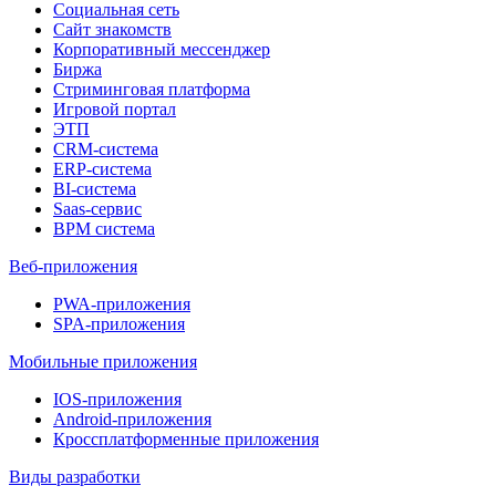
Социальная сеть
Сайт знакомств
Корпоративный мессенджер
Биржа
Стриминговая платформа
Игровой портал
ЭТП
CRM-система
ERP-система
BI-система
Saas-сервис
BPM система
Веб-приложения
PWA-приложения
SPA-приложения
Мобильные приложения
IOS-приложения
Android-приложения
Кроссплатформенные приложения
Виды разработки