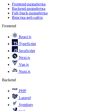
Frontend-разработка
Backend-разработка
Full-Stack-разработка
Верстка веб-сайта
Frontend
React.js
TypeScript
JavaScript
Next.js
Vue.js
Nuxt.js
Backend
PHP
Laravel
Symfony