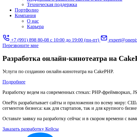
Техническая поддержка
Портфолио
Компания
О нас
Карьера
+7 (991) 898 80-08
с 10:00 до 19:00 (пн-пт)
expert@onepi
Перезвоните мне
Разработка онлайн-кинотеатра на Cak
Услуги по созданию онлайн-кинотеатра на CakePHP.
Подробнее
Разработку ведем на современных стеках: PHP-фреймворках, JS-
OnePix разрабатывает сайты и приложения по всему миру: СШ
сегментов бизнеса: как для стартапов, так и для крупного бизне
Оставьте заявку на разработку сейчас и в скором времени c ва
Заказать разработку
Кейсы