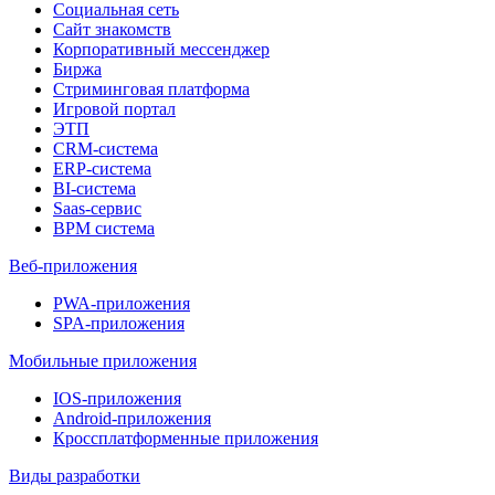
Социальная сеть
Сайт знакомств
Корпоративный мессенджер
Биржа
Стриминговая платформа
Игровой портал
ЭТП
CRM-система
ERP-система
BI-система
Saas-сервис
BPM система
Веб-приложения
PWA-приложения
SPA-приложения
Мобильные приложения
IOS-приложения
Android-приложения
Кроссплатформенные приложения
Виды разработки