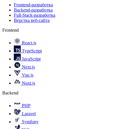
Frontend-разработка
Backend-разработка
Full-Stack-разработка
Верстка веб-сайта
Frontend
React.js
TypeScript
JavaScript
Next.js
Vue.js
Nuxt.js
Backend
PHP
Laravel
Symfony