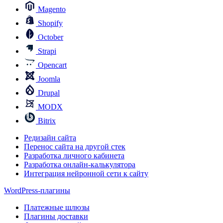
Magento
Shopify
October
Strapi
Opencart
Joomla
Drupal
MODX
Bitrix
Редизайн сайта
Перенос сайта на другой стек
Разработка личного кабинета
Разработка онлайн-калькулятора
Интеграция нейронной сети к сайту
WordPress-плагины
Платежные шлюзы
Плагины доставки