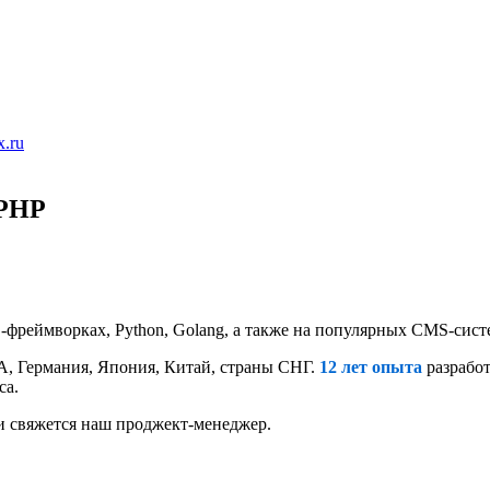
x.ru
ePHP
фреймворках, Python, Golang, а также на популярных CMS-систем
А, Германия, Япония, Китай, страны СНГ.
12 лет опыта
разработ
са.
ми свяжется наш проджект-менеджер.