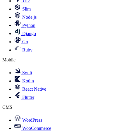
Yii2
Slim
Node.js
Python
Django
Go
Ruby
Mobile
Swift
Kotlin
React Native
Flutter
CMS
WordPress
WooCommerce