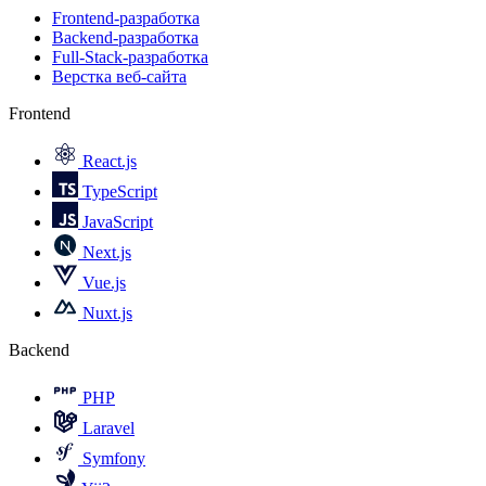
Frontend-разработка
Backend-разработка
Full-Stack-разработка
Верстка веб-сайта
Frontend
React.js
TypeScript
JavaScript
Next.js
Vue.js
Nuxt.js
Backend
PHP
Laravel
Symfony