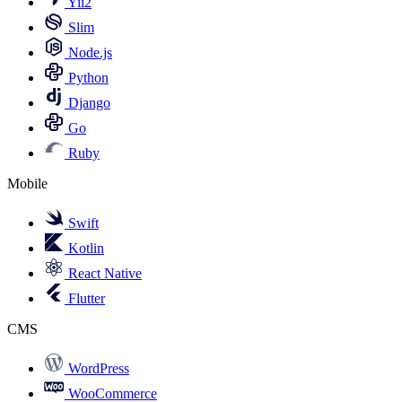
Yii2
Slim
Node.js
Python
Django
Go
Ruby
Mobile
Swift
Kotlin
React Native
Flutter
CMS
WordPress
WooCommerce