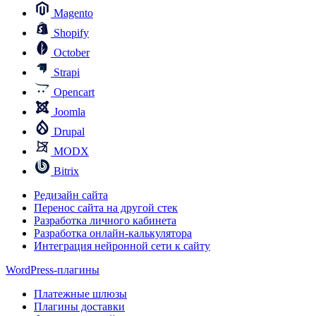
Magento
Shopify
October
Strapi
Opencart
Joomla
Drupal
MODX
Bitrix
Редизайн сайта
Перенос сайта на другой стек
Разработка личного кабинета
Разработка онлайн-калькулятора
Интеграция нейронной сети к сайту
WordPress-плагины
Платежные шлюзы
Плагины доставки