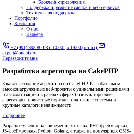
Блокчейн-приложения
Поддержка и развитие сайтов и веб-сервисов
Техническая поддержка
Портфолио
Компания
О нас
Карьера
+7 (991) 898 80-08
с 10:00 до 19:00 (пн-пт)
expert@onepix.ru
Перезвоните мне
Разработка агрегатора на CakePHP
Заказать создание агрегатора на CakePHP. Разрабатываем
высоконагруженные веб-проекты с уникальными решениями
и автоматизацией в разных сферах бизнеса: торговые
агрегаторы, новостные порталы, платежные системы и
крупные каталоги недвижимости.
Подробнее
Разработку ведем на современных стеках: PHP-фреймворках,
JS-фреймворках, Python, Golang, а также на популярных CMS-