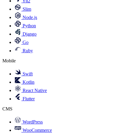
Yii2
Slim
Node.js
Python
Django
Go
Ruby
Mobile
Swift
Kotlin
React Native
Flutter
CMS
WordPress
WooCommerce