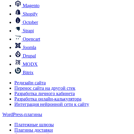
Magento
Shopify
October
Strapi
Opencart
Joomla
Drupal
MODX
Bitrix
Редизайн сайта
Перенос сайта на другой стек
Разработка личного кабинета
Разработка онлайн-калькулятора
Интеграция нейронной сети к сайту
WordPress-плагины
Платежные шлюзы
Плагины доставки