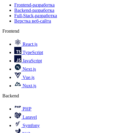
Frontend-разработка
Backend-разработка
Full-Stack-разработка
Верстка веб-сайта
Frontend
React.js
TypeScript
JavaScript
Next.js
Vue.js
Nuxt.js
Backend
PHP
Laravel
Symfony