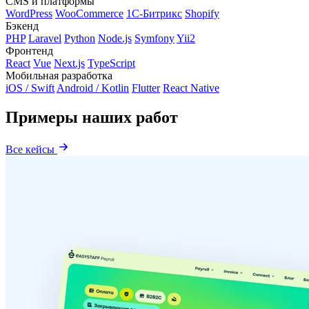
CMS и платформы
WordPress
WooCommerce
1С-Битрикс
Shopify
Бэкенд
PHP
Laravel
Python
Node.js
Symfony
Yii2
Фронтенд
React
Vue
Next.js
TypeScript
Мобильная разработка
iOS / Swift
Android / Kotlin
Flutter
React Native
Примеры наших работ
Все кейсы