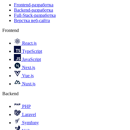
Frontend-разработка
Backend-разработка
Full-Stack-разработка
Верстка веб-сайта
Frontend
React.js
TypeScript
JavaScript
Next.js
Vue.js
Nuxt.js
Backend
PHP
Laravel
Symfony