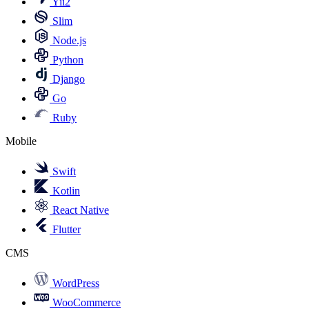
Yii2
Slim
Node.js
Python
Django
Go
Ruby
Mobile
Swift
Kotlin
React Native
Flutter
CMS
WordPress
WooCommerce