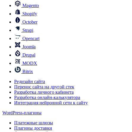
Magento
Shopify
October
Strapi
Opencart
Joomla
Drupal
MODX
Bitrix
Редизайн сайта
Перенос сайта на другой стек
Разработка личного кабинета
Разработка онлайн-калькулятора
Интеграция нейронной сети к сайту
WordPress-плагины
Платежные шлюзы
Плагины доставки