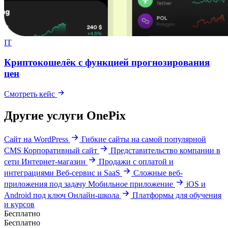
IT
Криптокошелёк с функцией прогнозирования
цен
Смотреть кейс
Другие услуги OnePix
Сайт на WordPress
Гибкие сайты на самой популярной
CMS
Корпоративный сайт
Представительство компании в
сети
Интернет-магазин
Продажи с оплатой и
интеграциями
Веб-сервис и SaaS
Сложные веб-
приложения под задачу
Мобильное приложение
iOS и
Android под ключ
Онлайн-школа
Платформы для обучения
и курсов
Бесплатно
Бесплатно