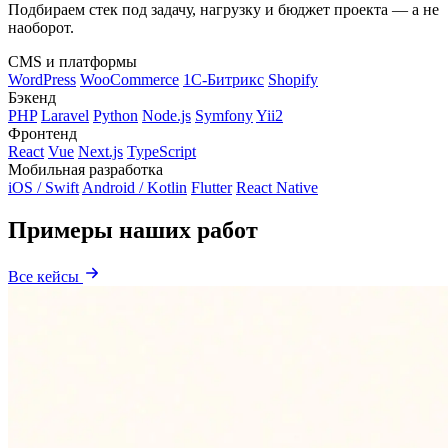
Подбираем стек под задачу, нагрузку и бюджет проекта — а не
наоборот.
CMS и платформы
WordPress
WooCommerce
1С-Битрикс
Shopify
Бэкенд
PHP
Laravel
Python
Node.js
Symfony
Yii2
Фронтенд
React
Vue
Next.js
TypeScript
Мобильная разработка
iOS / Swift
Android / Kotlin
Flutter
React Native
Примеры наших работ
Все кейсы