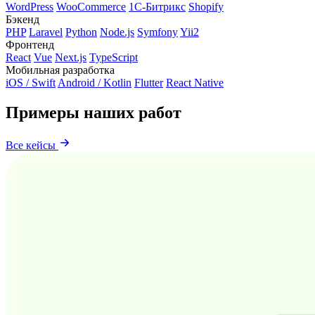
WordPress
WooCommerce
1С-Битрикс
Shopify
Бэкенд
PHP
Laravel
Python
Node.js
Symfony
Yii2
Фронтенд
React
Vue
Next.js
TypeScript
Мобильная разработка
iOS / Swift
Android / Kotlin
Flutter
React Native
Примеры наших работ
Все кейсы