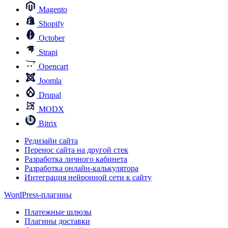
Magento
Shopify
October
Strapi
Opencart
Joomla
Drupal
MODX
Bitrix
Редизайн сайта
Перенос сайта на другой стек
Разработка личного кабинета
Разработка онлайн-калькулятора
Интеграция нейронной сети к сайту
WordPress-плагины
Платежные шлюзы
Плагины доставки