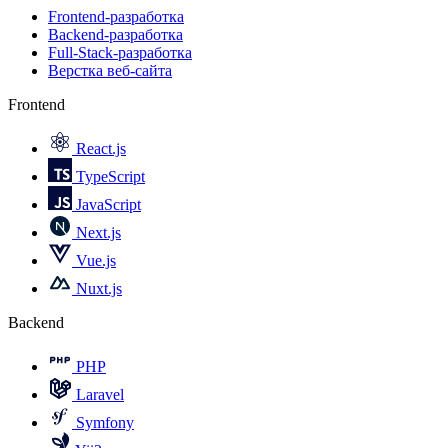
Frontend-разработка
Backend-разработка
Full-Stack-разработка
Верстка веб-сайта
Frontend
React.js
TypeScript
JavaScript
Next.js
Vue.js
Nuxt.js
Backend
PHP
Laravel
Symfony