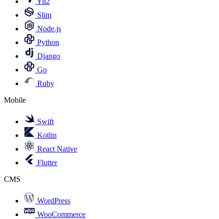
Yii2
Slim
Node.js
Python
Django
Go
Ruby
Mobile
Swift
Kotlin
React Native
Flutter
CMS
WordPress
WooCommerce