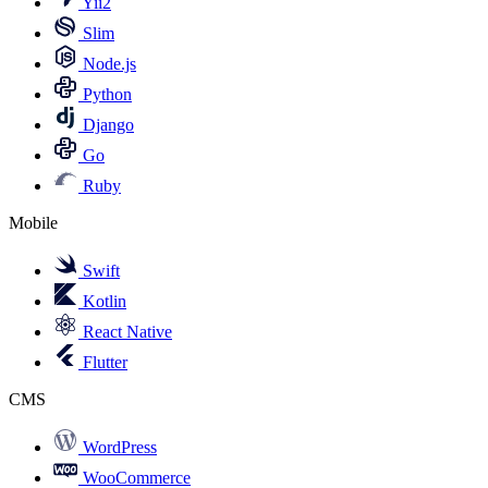
Yii2
Slim
Node.js
Python
Django
Go
Ruby
Mobile
Swift
Kotlin
React Native
Flutter
CMS
WordPress
WooCommerce