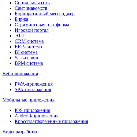
Социальная сеть
Сайт знакомств
Корпоративный мессенджер
Биржа
Стриминговая платформа
Игровой портал
ЭТП
CRM-система
ERP-система
BI-система
Saas-сервис
BPM система
Веб-приложения
PWA-приложения
SPA-приложения
Мобильные приложения
IOS-приложения
Android-приложения
Кроссплатформенные приложения
Виды разработки