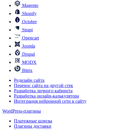
Magento
Shopify
October
Strapi
Opencart
Joomla
Drupal
MODX
Bitrix
Редизайн сайта
Перенос сайта на другой стек
Разработка личного кабинета
Разработка онлайн-калькулятора
Интеграция нейронной сети к сайту
WordPress-плагины
Платежные шлюзы
Плагины доставки