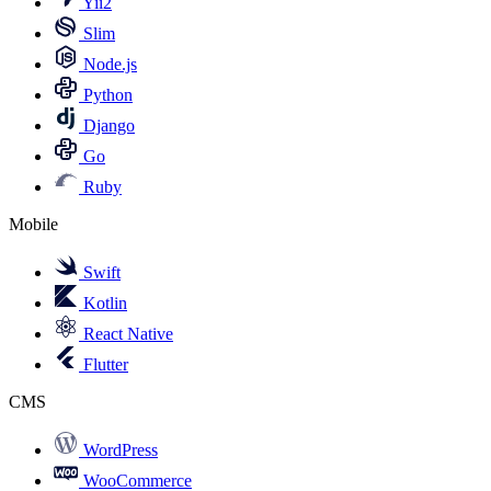
Yii2
Slim
Node.js
Python
Django
Go
Ruby
Mobile
Swift
Kotlin
React Native
Flutter
CMS
WordPress
WooCommerce