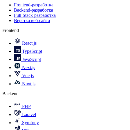
Frontend-разработка
Backend-разработка
Full-Stack-разработка
Верстка веб-сайта
Frontend
React.js
TypeScript
JavaScript
Next.js
Vue.js
Nuxt.js
Backend
PHP
Laravel
Symfony