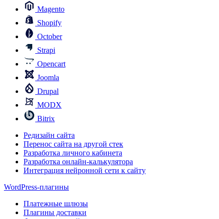
Magento
Shopify
October
Strapi
Opencart
Joomla
Drupal
MODX
Bitrix
Редизайн сайта
Перенос сайта на другой стек
Разработка личного кабинета
Разработка онлайн-калькулятора
Интеграция нейронной сети к сайту
WordPress-плагины
Платежные шлюзы
Плагины доставки