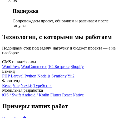
08
Поддержка
Сопровождаем проект, обновляем и развиваем после
запуска
Технологии, с которыми мы работаем
Подбираем стек под задачу, нагрузку и бюджет проекта — а не
наоборот.
CMS и платформы
WordPress
WooCommerce
1С-Битрикс
Shopify
Бэкенд
PHP
Laravel
Python
Node.js
Symfony
Yii2
Фронтенд
React
Vue
Next.js
TypeScript
Мобильная разработка
iOS / Swift
Android / Kotlin
Flutter
React Native
Примеры наших работ