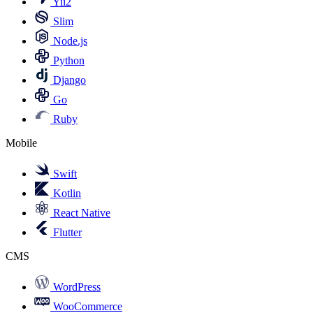
Yii2
Slim
Node.js
Python
Django
Go
Ruby
Mobile
Swift
Kotlin
React Native
Flutter
CMS
WordPress
WooCommerce