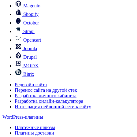
Magento
Shopify
October
Strapi
Opencart
Joomla
Drupal
MODX
Bitrix
Редизайн сайта
Перенос сайта на другой стек
Разработка личного кабинета
Разработка онлайн-калькулятора
Интеграция нейронной сети к сайту
WordPress-плагины
Платежные шлюзы
Плагины доставки