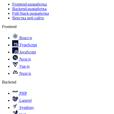
Frontend-разработка
Backend-разработка
Full-Stack-разработка
Верстка веб-сайта
Frontend
React.js
TypeScript
JavaScript
Next.js
Vue.js
Nuxt.js
Backend
PHP
Laravel
Symfony