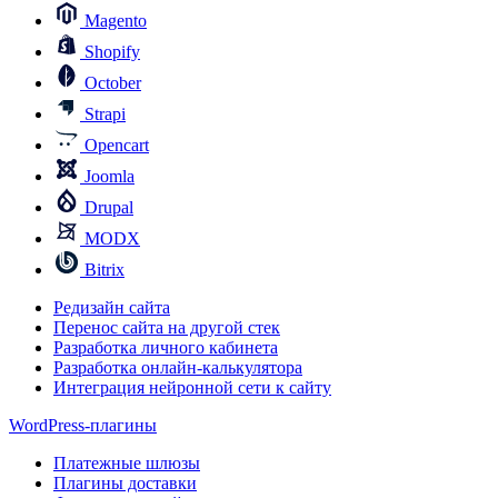
Magento
Shopify
October
Strapi
Opencart
Joomla
Drupal
MODX
Bitrix
Редизайн сайта
Перенос сайта на другой стек
Разработка личного кабинета
Разработка онлайн-калькулятора
Интеграция нейронной сети к сайту
WordPress-плагины
Платежные шлюзы
Плагины доставки