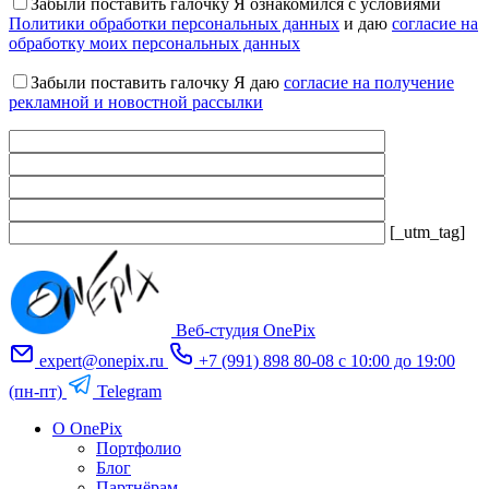
Забыли поставить галочку
Я ознакомился с условиями
Политики обработки персональных данных
и даю
согласие на
обработку моих персональных данных
Забыли поставить галочку
Я даю
согласие на получение
рекламной и новостной рассылки
[_utm_tag]
Оставьте
это
поле
пустым.
Веб-студия OnePix
expert@onepix.ru
+7 (991) 898 80-08
с 10:00 до 19:00
(пн-пт)
Telegram
О OnePix
Портфолио
Блог
Партнёрам