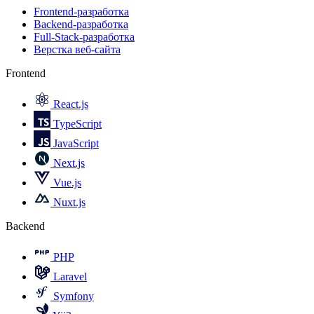
Frontend-разработка
Backend-разработка
Full-Stack-разработка
Верстка веб-сайта
Frontend
React.js
TypeScript
JavaScript
Next.js
Vue.js
Nuxt.js
Backend
PHP
Laravel
Symfony