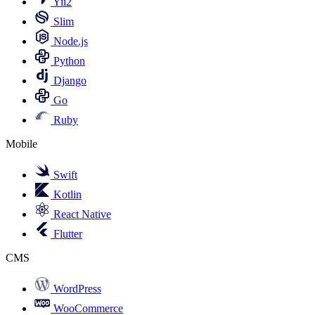
Yii2
Slim
Node.js
Python
Django
Go
Ruby
Mobile
Swift
Kotlin
React Native
Flutter
CMS
WordPress
WooCommerce